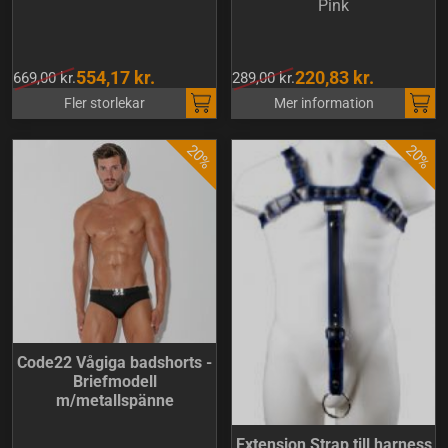
Pink
554,17 kr.
220,83 kr.
669,00 kr.
289,00 kr.
Fler storlekar
Mer information
Code22 Vågiga badshorts -
Briefmodell
m/metallspänne
Extension Strap till harness