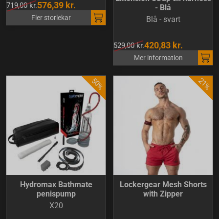
576,39 kr.
719,00 kr.
- Blå
Fler storlekar
Blå - svart
420,83 kr.
529,00 kr.
Mer information
Hydromax Bathmate
Lockergear Mesh Shorts
penispump
with Zipper
X20