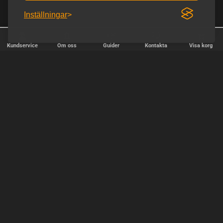
Inställningar
Kundservice
Om oss
Guider
Kontakta
Visa korg
✕
Sortera
Popularitet
relevans
pris, lägst pris först
pris, högsta pris först
OK