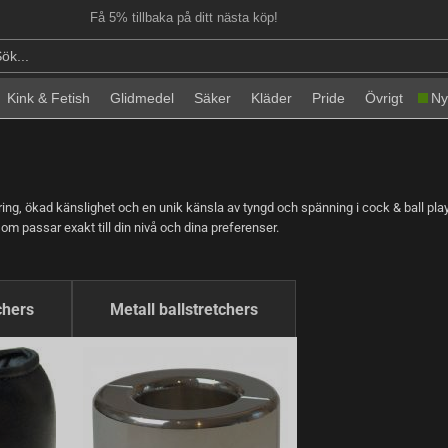
Få 5% tillbaka på ditt nästa köp!
Kink & Fetish
Glidmedel
Säker
Kläder
Pride
Övrigt
Ny
ring, ökad känslighet och en unik känsla av tyngd och spänning i cock & ball play
 som passar exakt till din nivå och dina preferenser.
chers
Metall ballstretchers