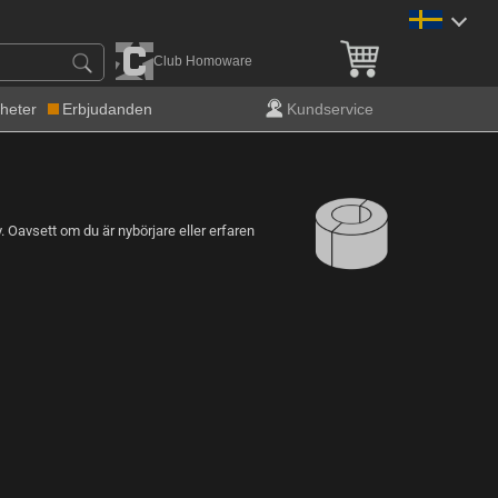
Fri frakt över 900 kr!
Club Homoware
heter
Erbjudanden
Kundservice
. Oavsett om du är nybörjare eller erfaren