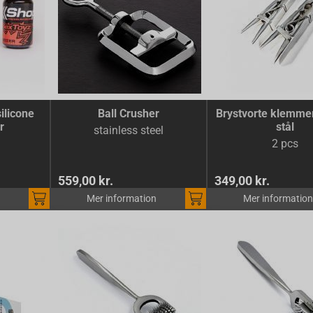
ilicone
Ball Crusher
Brystvorte klemmer 
r
stål
stainless steel
2 pcs
559,00 kr.
349,00 kr.
Mer information
Mer information