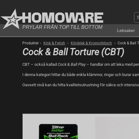
PRYLAR FRÅN TOP TILL BOTTOM
Leksaker
›
›
›
Produkter
Kink & Fetish
Kliniklek & Kroppsfetisch
Cock & Ball T
Cock & Ball Torture (CBT)
CBT – också kallad
Cock & Ball Play
– handlar om att leka med peni
I denna kategori hittar du både enkla klämmor, ringar och burar sa
Oavsett nivå kan du hitta kvalitetsutrustning för säkra och intensiv