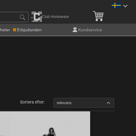
Fri frakt över 900 kr!
Club Homoware
heter
Erbjudanden
Kundservice
Sortera efter:
relevans