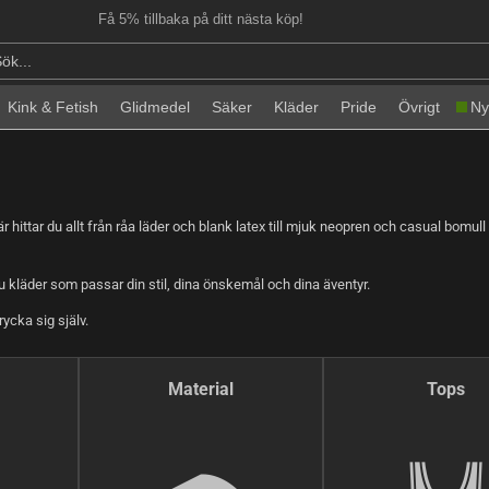
Få 5% tillbaka på ditt nästa köp!
Kink & Fetish
Glidmedel
Säker
Kläder
Pride
Övrigt
Ny
ittar du allt från råa läder och blank latex till mjuk neopren och casual bomull
du kläder som passar din stil, dina önskemål och dina äventyr.
ycka sig själv.
Material
Tops