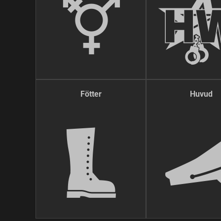
Fötter
Huvud