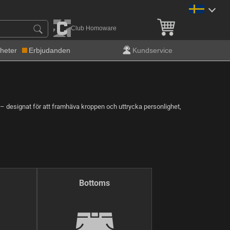
Fri frakt över 900 kr!
Club Homoware
heter
Erbjudanden
Kundservice
 – designat för att framhäva kroppen och uttrycka personlighet,
Bottoms