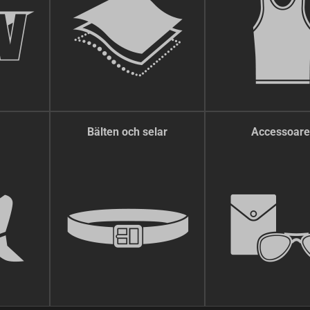
Bälten och selar
Accessoare