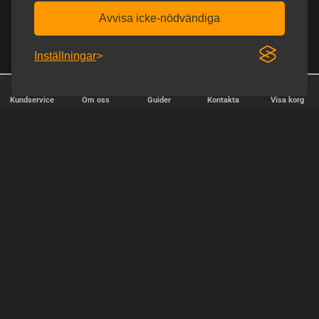
Avvisa icke-nödvändiga
Inställningar
Kundservice
Om oss
Guider
Kontakta
Visa korg
✕
Sortera
Popularitet
relevans
pris, lägst pris först
pris, högsta pris först
OK