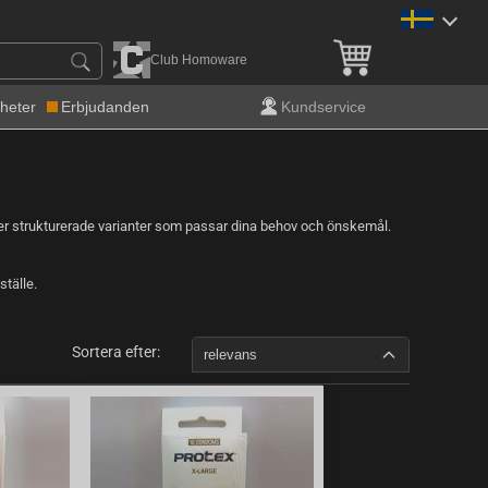
Fri frakt över 900 kr!
Club Homoware
heter
Erbjudanden
Kundservice
eller strukturerade varianter som passar dina behov och önskemål.
ställe.
Sortera efter:
relevans