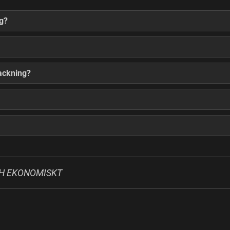
ng?
packning?
CH EKONOMISKT