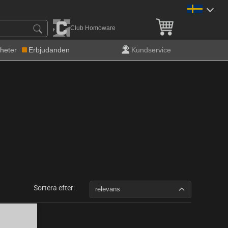
Fri frakt över 900 kr!
Club Homoware
heter
Erbjudanden
Kundservice
Sortera efter:
relevans