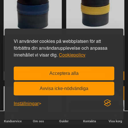
Vi använder cookies på webbplatsen för att
Wrist Wallet Zip Blå band
Wrist Wallet Zip Gul Band
förbättra din användarupplevelse och anpassa
innehållet vi visar dig.
Cookiepolicy
459,00 kr.
459,00 kr.
Acceptera alla
Fler storlekar
Fler storlekar
Avvisa icke-nödvändiga
Inställningar
Kundservice
Om oss
Guider
Kontakta
Visa korg
Wrist Wallet Zip White