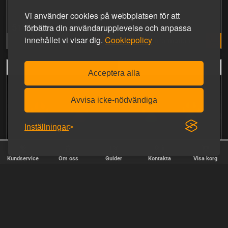
Vi använder cookies på webbplatsen för att
förbättra din användarupplevelse och anpassa
519,00 kr.
1.669,00 kr.
innehållet vi visar dig.
Cookiepolicy
Fler storlekar
Mer information
Acceptera alla
Avvisa icke-nödvändiga
Inställningar
Kundservice
Om oss
Guider
Kontakta
Visa korg
Open Paw Puppy Glove
Open Paw Puppy Glove
✕
Svart/Pink
Svart/Lime
Sortera
1.669,00 kr.
1.669,00 kr.
Popularitet