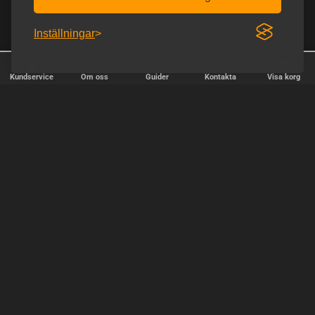
Inställningar
Kundservice
Om oss
Guider
Kontakta
Visa korg
✕
Sortera
Popularitet
relevans
pris, lägst pris först
pris, högsta pris först
OK