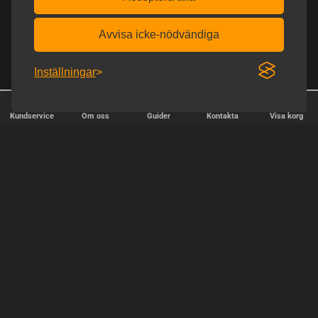
Avvisa icke-nödvändiga
Inställningar
Kundservice
Om oss
Guider
Kontakta
Visa korg
✕
Sortera
Fri frakt över 900 kr.
Diskret frakt
Popularitet
relevans
SNABB LEVERANS
pris, lägst pris först
Vi skickar paket varje vardag - beställ före kl. 18:00.
pris, högsta pris först
SÄKER BETALNING
OK