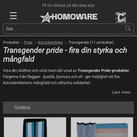
Få 5% tillbaka på ditt nästa köp!
☰
›
›
›
Produkter
Pride
Könsidentiteter
Transgender (11 produkter)
Transgender pride - fira din styrka och
mångfald
Visa din stolthet och stöd med vårt urval av
Transgender Pride-produkter
.
Färgerna från flaggan - ljusblå, ljusrosa och vit - ger möjlighet att fira
könsidentitetens mångfald och uttrycka solidaritet.
Læs mere
Sortera