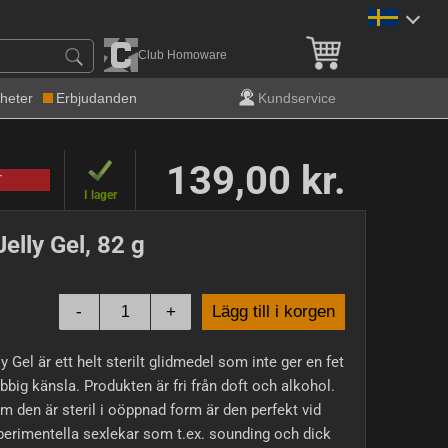
Fri frakt över 900 kr!
Club Homoware
heter
Erbjudanden
Kundservice
139,00 kr.
T
I lager
Jelly Gel, 82 g
-
+
Lägg till i korgen
ly Gel är ett helt sterilt glidmedel som inte ger en fet
libbig känsla. Produkten är fri från doft och alkohol.
m den är steril i oöppnad form är den perfekt vid
erimentella sexlekar som t.ex. sounding och dick