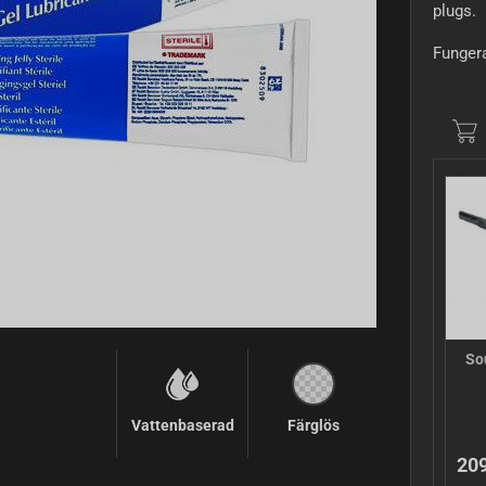
plugs.
Funger
Sou
Vattenbaserad
Färglös
209