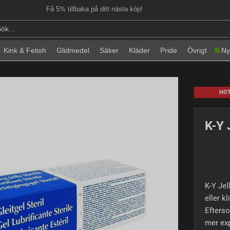
Få 5% tillbaka på ditt nästa köp!
Kink & Fetish
Glidmedel
Säker
Kläder
Pride
Övrigt
Ny
HO
K-Y 
K-Y Jel
eller k
Efterso
mer exp