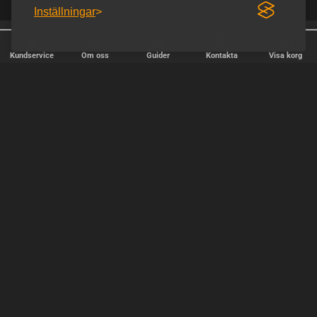
Inställningar
Fri frakt över 900 kr.
Diskret frakt
Kundservice
Om oss
Guider
Kontakta
Visa korg
SNABB LEVERANS
Vi skickar paket varje vardag - beställ före kl. 18:00.
SÄKER BETALNING
Copyright © 2000-2025 Homoware v/HarinWeb ApS