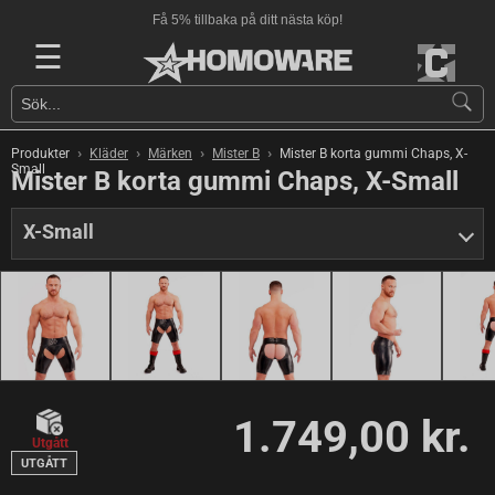
Få 5% tillbaka på ditt nästa köp!
☰
›
›
›
›
Produkter
Kläder
Märken
Mister B
Mister B korta gummi Chaps, X-
Small
Mister B korta gummi Chaps, X-Small
X-Small
1.749,00 kr.
Utgått
UTGÅTT