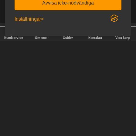
Avvisa icke-nödvändiga
Inställningar
25 år online
Fri frakt över 900 kr.
Kundservice
Om oss
Guider
Kontakta
Visa korg
SNABB LEVERANS
Vi skickar paket varje vardag - beställ före kl. 18:00.
SÄKER BETALNING
Copyright © 2000-2025 Homoware v/HarinWeb ApS