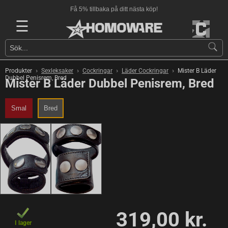
Få 5% tillbaka på ditt nästa köp!
☰
›
›
›
›
Produkter
Sexleksaker
Cockringar
Läder Cockringar
Mister B Läder
Dubbel Penisrem, Bred
Mister B Läder Dubbel Penisrem, Bred
Smal
Bred
319,00 kr.
I lager