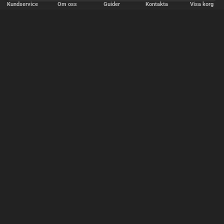
Kundservice
Om oss
Guider
Kontakta
Visa korg
SNABB LEVERANS
Vi skickar paket varje vardag - beställ före kl. 18:00.
SÄKER BETALNING
Copyright © 2000-2025 Homoware v/HarinWeb ApS