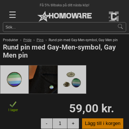
Få 5% tillbaka på ditt nästa köp!
☰
›
›
›
Produkter
Pride
Pins
Rund pin med Gay-Men-symbol, Gay Men pin
Rund pin med Gay-Men-symbol, Gay
Men pin
59,00 kr.
I lager
-
+
Lägg till i korgen