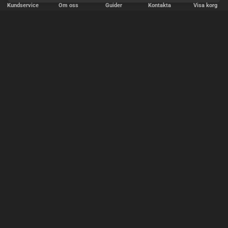
Kundservice
Om oss
Guider
Kontakta
Visa korg
SNABB LEVERANS
Vi skickar paket varje vardag - beställ före kl. 18:00.
SÄKER BETALNING
Copyright © 2000-2025 Homoware v/HarinWeb ApS