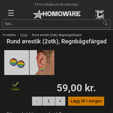
Få 5% tillbaka på ditt nästa köp!
☰
›
›
Produkter
Pride
Rund ørestik (2stk), Regnbågsfärgad
Rund ørestik (2stk), Regnbågsfärgad
59,00 kr.
I lager
-
+
Lägg till i korgen