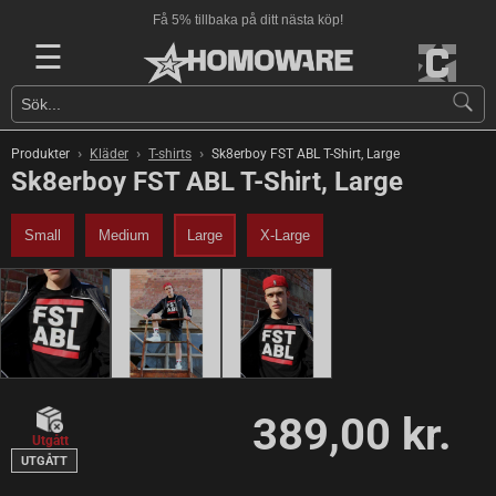
Få 5% tillbaka på ditt nästa köp!
☰
›
›
›
Produkter
Kläder
T-shirts
Sk8erboy FST ABL T-Shirt, Large
Sk8erboy FST ABL T-Shirt, Large
Small
Medium
Large
X-Large
389,00 kr.
Utgått
UTGÅTT