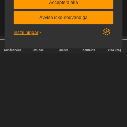
Acceptera alla
Avvisa icke-nödvändiga
Inställningar
25 år online
Leverans varje vardag
Kundservice
Om oss
Guider
Kontakta
Visa korg
SNABB LEVERANS
Vi skickar paket varje vardag - beställ före kl. 18:00.
SÄKER BETALNING
Copyright © 2000-2025 Homoware v/HarinWeb ApS