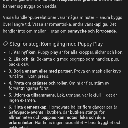
känner sig trygga och sedda.
Vissa handler-pup-relationer varar några minuter – andra byggs
över längre tid. Vissa är romantiska, andra vänskapliga. Det
handlar inte om mallar – utan om
samtycke och förtroende
.
📋 Steg för steg: Kom igång med Puppy Play
1. Var nyfiken.
Puppy play är för alla kroppar, åldrar och kön.
2. Läs och lär.
Bekanta dig med begrepp som handler, pup,
packs osv.
3. Börja ensam eller med partner.
Prova en mask eller kryp
runt lite – utan press.
4. Prata om gränser och roller.
Om ni är fler, stäm av
förväntningarna först.
5. Utforska tillsammans.
Lek, utmana, var lekfull – det är
ingen examen.
6. Hitta gemenskap.
Homoware håller flera gånger per år
SafeSpace-events
i butiken, där butiken stängs för
allmänheten och
puppies kan mötas, leka och dela
erfarenheter
. Här finns ingen sexualitet – bara trygghet och
nyfikenhet.