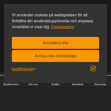
Vi använder cookies på webbplatsen för att
förbättra din användarupplevelse och anpassa
innehållet vi visar dig.
Cookiepolicy
Acceptera alla
Avvisa icke-nödvändiga
Inställningar
25 år online
Diskret frakt
Kundservice
Om oss
Guider
Kontakta
Visa korg
SNABB LEVERANS
Vi skickar paket varje vardag - beställ före kl. 18:00.