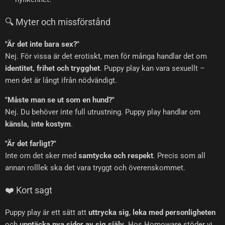
🔍 Myter och missförstånd
"Är det inte bara sex?"
Nej. För vissa är det erotiskt, men för många handlar det om
identitet, frihet och trygghet
. Puppy play kan vara sexuellt –
men det är långt ifrån nödvändigt.
"Måste man se ut som en hund?"
Nej. Du behöver inte full utrustning. Puppy play handlar om
känsla, inte kostym
.
"Är det farligt?"
Inte om det sker med
samtycke och respekt
. Precis som all
annan rolllek ska det vara tryggt och överenskommet.
❤️ Kort sagt
Puppy play är ett sätt att
uttrycka sig
,
leka med personligheten
och
upptäcka nya sidor av sig själv
. Hos Homoware stöder vi