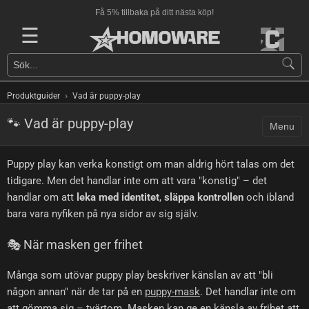
Få 5% tillbaka på ditt nästa köp!
☰
›
Produktguider
Vad är puppy-play
🐾 Vad är puppy-play
Menu
Puppy play kan verka konstigt om man aldrig hört talas om det
tidigare. Men det handlar inte om att vara "konstig" – det
handlar om att
leka med identitet
,
släppa kontrollen
och ibland
bara vara nyfiken på nya sidor av sig själv.
🎭 När masken ger frihet
Många som utövar puppy play beskriver känslan av att "bli
någon annan" när de tar på en
puppy-mask
. Det handlar inte om
att gömma sig – tvärtom. Masken kan ge en känsla av frihet att