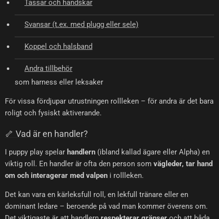
Tassar och handskar
Svansar (t.ex. med plugg eller sele)
Koppel och halsband
Andra tillbehör
som harness eller leksaker
För vissa fördjupar utrustningen rollleken – för andra är det bara
roligt och fysiskt aktiverande.
🦴 Vad är en handler?
I puppy play spelar
handlern
(ibland kallad ägare eller Alpha) en
viktig roll. En handler är ofta den person som
vägleder, tar hand
om och interagerar med valpen
i rollleken.
Det kan vara en kärleksfull roll, en lekfull tränare eller en
dominant ledare – beroende på vad man kommer överens om.
Det viktigaste är att handlern
respekterar gränser
och att båda